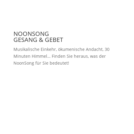
NOONSONG
GESANG & GEBET
Musikalische Einkehr, ökumenische Andacht, 30
Minuten Himmel… Finden Sie heraus, was der
NoonSong für Sie bedeutet!
Samstags um 12 Uhr in der Kirche
am Hohenzollernplatz