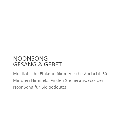
Presse
NOONSONG
GESANG & GEBET
Musikalische Einkehr, ökumenische Andacht, 30
Minuten Himmel… Finden Sie heraus, was der
NoonSong für Sie bedeutet!
Samstags um 12 Uhr in der Kirche
am Hohenzollernplatz