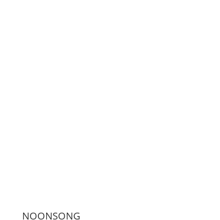
LiveStream
Unterstützen
Presse
NOONSONG