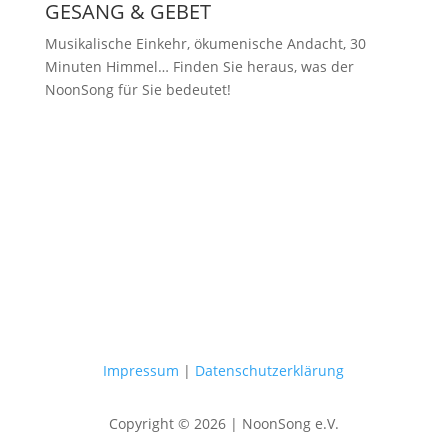
GESANG & GEBET
Musikalische Einkehr, ökumenische Andacht, 30
Minuten Himmel… Finden Sie heraus, was der
NoonSong für Sie bedeutet!
Samstags um 12 Uhr in der Kirche
am Hohenzollernplatz
Impressum
|
Datenschutzerklärung
Copyright © 2026 | NoonSong e.V.