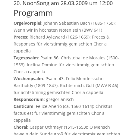
20. NoonSong am 28.03.2009 um 12:00
Programm
Orgelvorspiel
: Johann Sebastian Bach (1685-1750):
Wenn wir in höchsten Nöten sein (BWV 641)
Preces
: Richard Ayleward (1626-1669): Preces &
Responses für vierstimmig gemischten Chor a
cappella
Tagespsalm
: Psalm 86: Christobal de Morales (1500-
1553): Inclina Domine für vierstimmig gemischten
Chor a cappella
Wochenpsalm
: Psalm 43: Felix Mendelssohn
Bartholdy (1809-1847): Richte mich, Gott (MWV B 46)
für achtstimmig gemischten Chor a cappella
Responsorium
: gregorianisch
Canticum
: Felice Anerio (ca. 1560-1614): Christus
factus est für vierstimmig gemischten Chor a
cappella
Choral
: Caspar Othmayr (1515-1553): O Mensch
bewein dein Sünde groß für vierstimmig gemischten