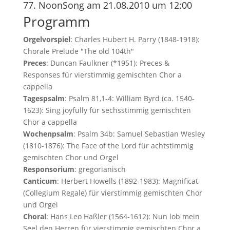
77. NoonSong am 21.08.2010 um 12:00
Programm
Orgelvorspiel
: Charles Hubert H. Parry (1848-1918):
Chorale Prelude "The old 104th"
Preces
: Duncan Faulkner (*1951): Preces &
Responses für vierstimmig gemischten Chor a
cappella
Tagespsalm
: Psalm 81,1-4: William Byrd (ca. 1540-
1623): Sing joyfully für sechsstimmig gemischten
Chor a cappella
Wochenpsalm
: Psalm 34b: Samuel Sebastian Wesley
(1810-1876): The Face of the Lord für achtstimmig
gemischten Chor und Orgel
Responsorium
: gregorianisch
Canticum
: Herbert Howells (1892-1983): Magnificat
(Collegium Regale) für vierstimmig gemischten Chor
und Orgel
Choral
: Hans Leo Haßler (1564-1612): Nun lob mein
Seel den Herren für vierstimmig gemischten Chor a