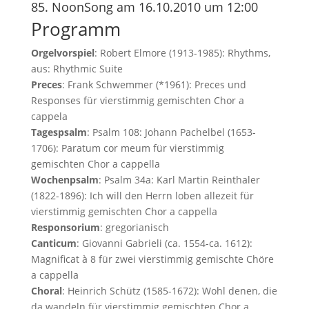
85. NoonSong am 16.10.2010 um 12:00
Programm
Orgelvorspiel
: Robert Elmore (1913-1985): Rhythms,
aus: Rhythmic Suite
Preces
: Frank Schwemmer (*1961): Preces und
Responses für vierstimmig gemischten Chor a
cappela
Tagespsalm
: Psalm 108: Johann Pachelbel (1653-
1706): Paratum cor meum für vierstimmig
gemischten Chor a cappella
Wochenpsalm
: Psalm 34a: Karl Martin Reinthaler
(1822-1896): Ich will den Herrn loben allezeit für
vierstimmig gemischten Chor a cappella
Responsorium
: gregorianisch
Canticum
: Giovanni Gabrieli (ca. 1554-ca. 1612):
Magnificat à 8 für zwei vierstimmig gemischte Chöre
a cappella
Choral
: Heinrich Schütz (1585-1672): Wohl denen, die
da wandeln für vierstimmig gemischten Chor a