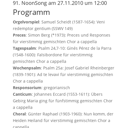
91. NoonSong am 27.11.2010 um 12:00
Programm
Orgelvorspiel
: Samuel Scheidt (1587-1654): Veni
redemptor gentium (SSWV 149)
Preces
: Simon Berg (*1973): Preces und Responses
für vierstimmig gemischten Chor a cappella
Tagespsalm
: Psalm 24,7-10: Ginés Pérez de la Parra
(1548-1600): Falsibordone für vierstimmig
gemischten Chor a cappella
Wochenpsalm
: Psalm 25a: Josef Gabriel Rheinberger
(1839-1901): Ad te levavi für vierstimmig gemischten
Chor a cappella
Responsorium
: gregorianisch
Canticum
: Johannes Eccard (1553-1611): Übers
Gebirg Maria ging für fünfstimmig gemischten Chor
a cappella
Choral
: Günter Raphael (1903-1960): Nun komm, der
Heiden Heiland für vierstimmig gemischten Chor a
cappella