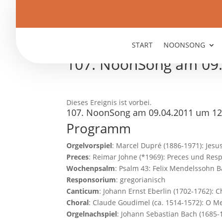
START
NOONSONG
107. NoonSong am 09.
Dieses Ereignis ist vorbei.
107. NoonSong am 09.04.2011 um 12
Programm
Orgelvorspiel
: Marcel Dupré (1886-1971): Jesus
Preces
: Reimar Johne (*1969): Preces und Res
Wochenpsalm
: Psalm 43: Felix Mendelssohn B
Responsorium
: gregorianisch
Canticum
: Johann Ernst Eberlin (1702-1762): 
Choral
: Claude Goudimel (ca. 1514-1572): O 
Orgelnachspiel
: Johann Sebastian Bach (1685