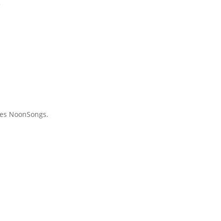
3
des NoonSongs.