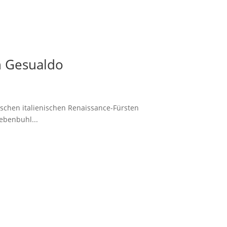
n Gesualdo
ischen italienischen Renaissance-Fürsten
ebenbuhl...