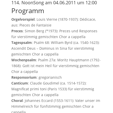
114. NoonSong am 04.06.2011 um 12:00
Programm
Orgelvorspiel
: Louis Vierne (1870-1937): Dédicace,
aus: Pieces de Fantaisie
Preces
: Simon Berg (*1973): Preces und Responses
für vierstimmig gemischten Chor a cappella
Tagespsalm
: Psalm 68: William Byrd (ca. 1540-1623):
Ascendit Deus – Dominus in Sina für vierstimmig
gemischten Chor a cappella
Wochenpsalm
: Psalm 27a: Moritz Hauptmann (1792-
1868): Gott ist mein Heil für vierstimmig gemischten
Chor a cappella
Responsorium
: gregorianisch
Canticum
: Claude Goudimel (ca. 1514-1572):
Magnificat primi toni (Paris 1533) für vierstimmig
gemischten Chor a cappella
Choral
: Johannes Eccard (1553-1611): Vater unser im
Himmelreich für fünfstimmig gemischten Chor a
cappella