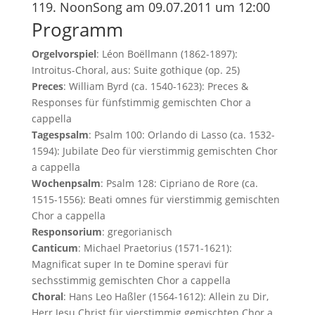
119. NoonSong am 09.07.2011 um 12:00
Programm
Orgelvorspiel
: Léon Boëllmann (1862-1897):
Introitus-Choral, aus: Suite gothique (op. 25)
Preces
: William Byrd (ca. 1540-1623): Preces &
Responses für fünfstimmig gemischten Chor a
cappella
Tagespsalm
: Psalm 100: Orlando di Lasso (ca. 1532-
1594): Jubilate Deo für vierstimmig gemischten Chor
a cappella
Wochenpsalm
: Psalm 128: Cipriano de Rore (ca.
1515-1556): Beati omnes für vierstimmig gemischten
Chor a cappella
Responsorium
: gregorianisch
Canticum
: Michael Praetorius (1571-1621):
Magnificat super In te Domine speravi für
sechsstimmig gemischten Chor a cappella
Choral
: Hans Leo Haßler (1564-1612): Allein zu Dir,
Herr Jesu Christ für vierstimmig gemischten Chor a