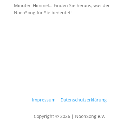
Minuten Himmel… Finden Sie heraus, was der
NoonSong für Sie bedeutet!
Samstags um 12 Uhr in der Kirche
am Hohenzollernplatz
Impressum
|
Datenschutzerklärung
Copyright © 2026 | NoonSong e.V.