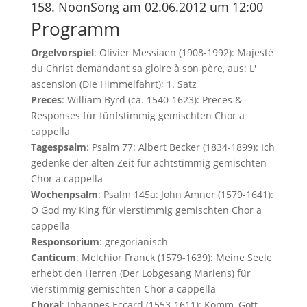
158. NoonSong am 02.06.2012 um 12:00
Programm
Orgelvorspiel
: Olivier Messiaen (1908-1992): Majesté
du Christ demandant sa gloire à son père, aus: L'
ascension (Die Himmelfahrt); 1. Satz
Preces
: William Byrd (ca. 1540-1623): Preces &
Responses für fünfstimmig gemischten Chor a
cappella
Tagespsalm
: Psalm 77: Albert Becker (1834-1899): Ich
gedenke der alten Zeit für achtstimmig gemischten
Chor a cappella
Wochenpsalm
: Psalm 145a: John Amner (1579-1641):
O God my King für vierstimmig gemischten Chor a
cappella
Responsorium
: gregorianisch
Canticum
: Melchior Franck (1579-1639): Meine Seele
erhebt den Herren (Der Lobgesang Mariens) für
vierstimmig gemischten Chor a cappella
Choral
: Johannes Eccard (1553-1611): Komm, Gott