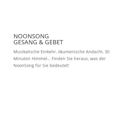
NOONSONG
GESANG & GEBET
Musikalische Einkehr, ökumenische Andacht, 30
Minuten Himmel… Finden Sie heraus, was der
NoonSong für Sie bedeutet!
Samstags um 12 Uhr in der Kirche
am Hohenzollernplatz