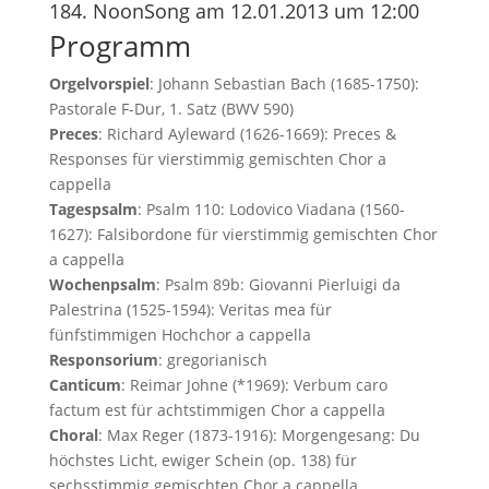
184. NoonSong am 12.01.2013 um 12:00
Programm
Orgelvorspiel
: Johann Sebastian Bach (1685-1750):
Pastorale F-Dur, 1. Satz (BWV 590)
Preces
: Richard Ayleward (1626-1669): Preces &
Responses für vierstimmig gemischten Chor a
cappella
Tagespsalm
: Psalm 110: Lodovico Viadana (1560-
1627): Falsibordone für vierstimmig gemischten Chor
a cappella
Wochenpsalm
: Psalm 89b: Giovanni Pierluigi da
Palestrina (1525-1594): Veritas mea für
fünfstimmigen Hochchor a cappella
Responsorium
: gregorianisch
Canticum
: Reimar Johne (*1969): Verbum caro
factum est für achtstimmigen Chor a cappella
Choral
: Max Reger (1873-1916): Morgengesang: Du
höchstes Licht, ewiger Schein (op. 138) für
sechsstimmig gemischten Chor a cappella