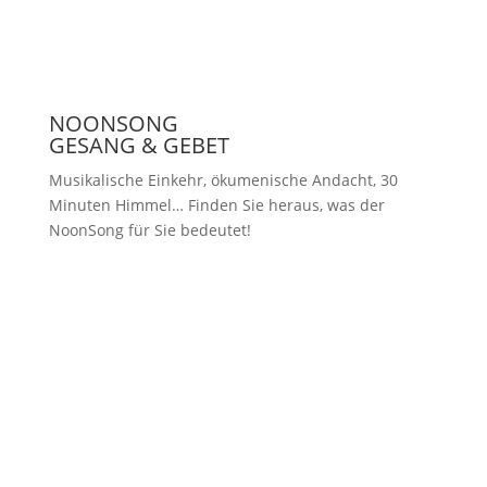
NOONSONG
GESANG & GEBET
Musikalische Einkehr, ökumenische Andacht, 30
Minuten Himmel… Finden Sie heraus, was der
NoonSong für Sie bedeutet!
Samstags um 12 Uhr in der Kirche
am Hohenzollernplatz