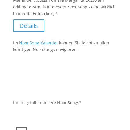
Mailänder Äbtissin Chiara Margarita Cozzolani
erklingt erstmals in diesem NoonSong - eine wirklich
lohnende Entdeckung!
Details
Im
NoonSong Kalender
können Sie leicht zu allen
künftigen NoonSongs navigieren.
Ihnen gefallen unsere NoonSongs?