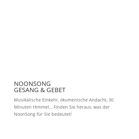
Unterstützen
Presse
NOONSONG
GESANG & GEBET
Musikalische Einkehr, ökumenische Andacht, 30
Minuten Himmel… Finden Sie heraus, was der
NoonSong für Sie bedeutet!
Samstags um 12 Uhr in der Kirche