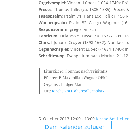
Orgelvorspiel
: Vincent Lübeck (1654-1740): Pr
Preces
: Thomas Tallis (ca. 1505-1585): Preces
Tagespsalm
: Psalm 71: Hans Leo Haßler (1564
Wochenpsalm
: Psalm 32: Gregor Wagener (16.
Responsorium
: gregorianisch
Canticum
: Orlando di Lasso (ca. 1532-1594): M
Choral
: Johann Crüger (1598-1662): Nun lasst
Orgelnachspiel
: Vincent Lübeck (1654-1740): I
Schriftlesung
: Evangelium nach Markus 2,1-12
Liturgie: 19. Sonntag nach Trinitatis
Pfarrer: P. Maximilian Wagner OFM
Organist: Ludger Mai
Ort:
Kirche am Hohenzollernplatz
5. Oktober 2013
12:00 - 13:00
Kirche Am Hohenz
Dem Kalender zufügen