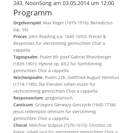
243. NoonSong am 03.05.2014 um 12:00
Programm
Orgelvorspiel
: Max Reger (1873-1916): Benedictus
(op. 59)
Preces
: John Reading (ca. 1645-1692): Preces &
Responses für vierstimmig gemischten Chor a
cappella
Tagespsalm
: Psalm 89: Josef Gabriel Rheinberger
(1839-1901): Hymne op. 69,2 für fünfstimmig
gemischten Chor a cappella
Wochenpsalm
: Psalm 22b: Gottfried August Homilius
(1714-1785): Die Elenden sollen essen für
sechsstimmig gemischten Chor a cappella
Responsorium
: gregorianisch
Canticum
: Grzegorz Gerwazy Gorczycki (1660-1734):
Jesus redemptor omnium für vierstimmig
gemischten Chor a cappella
Choral
: Melchior Vulpius (1570-1615): Christus ist
König, jubelt laut für vierstimmig gemischten Chor a