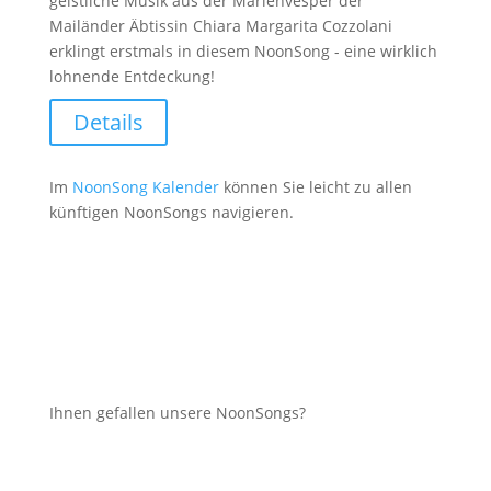
geistliche Musik aus der Marienvesper der
Mailänder Äbtissin Chiara Margarita Cozzolani
erklingt erstmals in diesem NoonSong - eine wirklich
lohnende Entdeckung!
Details
Im
NoonSong Kalender
können Sie leicht zu allen
künftigen NoonSongs navigieren.
Ihnen gefallen unsere NoonSongs?