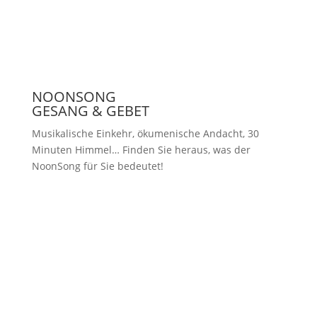
NOONSONG
GESANG & GEBET
Musikalische Einkehr, ökumenische Andacht, 30
Minuten Himmel… Finden Sie heraus, was der
NoonSong für Sie bedeutet!
Samstags um 12 Uhr in der Kirche
am Hohenzollernplatz