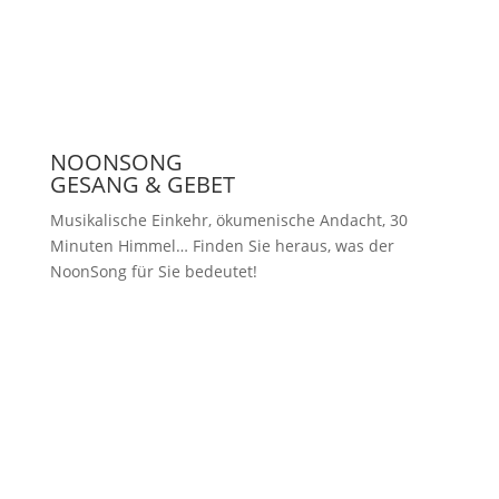
Presse
NOONSONG
GESANG & GEBET
Musikalische Einkehr, ökumenische Andacht, 30
Minuten Himmel… Finden Sie heraus, was der
NoonSong für Sie bedeutet!
Samstags um 12 Uhr in der Kirche
am Hohenzollernplatz