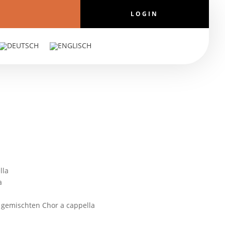
LOGIN
lla
a
g gemischten Chor a cappella