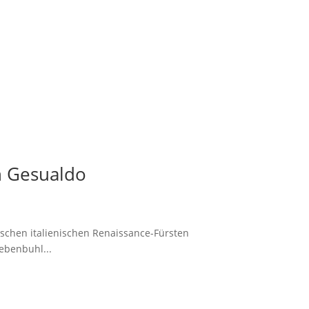
n Gesualdo
ischen italienischen Renaissance-Fürsten
ebenbuhl...