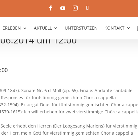
ERLEBEN
AKTUELL
UNTERSTÜTZEN
KONTAKT
06.2014 um 12:00
:00
09-1847): Sonate Nr. 6 d-Moll (op. 65), Finale: Andante cantabile
& Responses für fünfstimmig gemischten Chor a cappella
 1532-1594): Exsurgat Deus für fünfstimmig gemischten Chor a cappe
(1570-1615): Ich will erheben für zwei vierstimmige Chöre a cappell
e Seele erhebt den Herren (Der Lobgesang Mariens) für vierstimmi
i der Herr, mein Gott für vierstimmig gemischten Chor a cappella