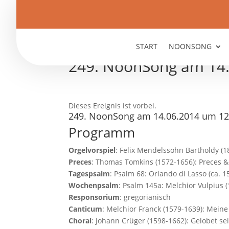
START
NOONSONG
249. NoonSong am 14.
Dieses Ereignis ist vorbei.
249. NoonSong am 14.06.2014 um 12
Programm
Orgelvorspiel
: Felix Mendelssohn Bartholdy (18
Preces
: Thomas Tomkins (1572-1656): Preces 
Tagespsalm
: Psalm 68: Orlando di Lasso (ca.
Wochenpsalm
: Psalm 145a: Melchior Vulpius 
Responsorium
: gregorianisch
Canticum
: Melchior Franck (1579-1639): Mein
Choral
: Johann Crüger (1598-1662): Gelobet se