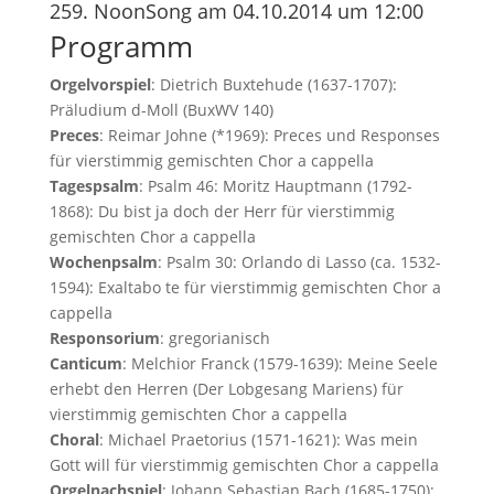
259. NoonSong am 04.10.2014 um 12:00
Programm
Orgelvorspiel
: Dietrich Buxtehude (1637-1707):
Präludium d-Moll (BuxWV 140)
Preces
: Reimar Johne (*1969): Preces und Responses
für vierstimmig gemischten Chor a cappella
Tagespsalm
: Psalm 46: Moritz Hauptmann (1792-
1868): Du bist ja doch der Herr für vierstimmig
gemischten Chor a cappella
Wochenpsalm
: Psalm 30: Orlando di Lasso (ca. 1532-
1594): Exaltabo te für vierstimmig gemischten Chor a
cappella
Responsorium
: gregorianisch
Canticum
: Melchior Franck (1579-1639): Meine Seele
erhebt den Herren (Der Lobgesang Mariens) für
vierstimmig gemischten Chor a cappella
Choral
: Michael Praetorius (1571-1621): Was mein
Gott will für vierstimmig gemischten Chor a cappella
Orgelnachspiel
: Johann Sebastian Bach (1685-1750):