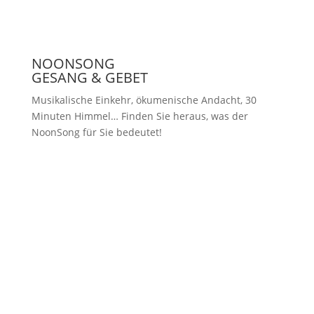
NOONSONG
GESANG & GEBET
Musikalische Einkehr, ökumenische Andacht, 30
Minuten Himmel… Finden Sie heraus, was der
NoonSong für Sie bedeutet!
Samstags um 12 Uhr in der Kirche
am Hohenzollernplatz