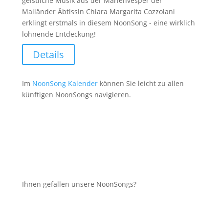
geistliche Musik aus der Marienvesper der
Mailänder Äbtissin Chiara Margarita Cozzolani
erklingt erstmals in diesem NoonSong - eine wirklich
lohnende Entdeckung!
Details
Im
NoonSong Kalender
können Sie leicht zu allen
künftigen NoonSongs navigieren.
Ihnen gefallen unsere NoonSongs?