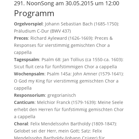
291. NoonSong am 30.05.2015 um 12:00
Programm
Orgelvorspiel
: Johann Sebastian Bach (1685-1750):
Präludium C-Dur (BWV 437)
Preces
: Richard Ayleward (1626-1669): Preces &
Responses für vierstimmig gemischten Chor a
cappella
Tagespsalm
: Psalm 68: Jan Tollius (ca 1550-ca. 1603):
Sicut fluit cera für fünfstimmigen Chor a cappella
Wochenpsalm
: Psalm 145a: John Amner (1579-1641):
O God my King für vierstimmig gemischten Chor a
cappella
Responsorium
: gregorianisch
Canticum
: Melchior Franck (1579-1639): Meine Seele
erhebt den Herren für fünfstimmig gemischten Chor
a cappella
Choral
: Felix Mendelssohn Bartholdy (1809-1847):
Gelobet sei der Herr, mein Gott; Satz: Felix
Mendelssohn Bartholdy (Johann Crüger) für