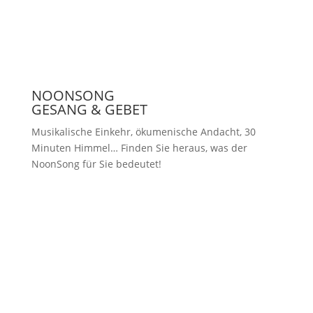
NOONSONG
GESANG & GEBET
Musikalische Einkehr, ökumenische Andacht, 30
Minuten Himmel… Finden Sie heraus, was der
NoonSong für Sie bedeutet!
Samstags um 12 Uhr in der Kirche
am Hohenzollernplatz