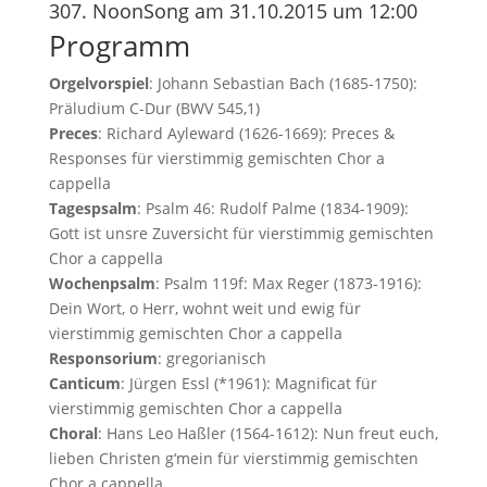
307. NoonSong am 31.10.2015 um 12:00
Programm
Orgelvorspiel
: Johann Sebastian Bach (1685-1750):
Präludium C-Dur (BWV 545,1)
Preces
: Richard Ayleward (1626-1669): Preces &
Responses für vierstimmig gemischten Chor a
cappella
Tagespsalm
: Psalm 46: Rudolf Palme (1834-1909):
Gott ist unsre Zuversicht für vierstimmig gemischten
Chor a cappella
Wochenpsalm
: Psalm 119f: Max Reger (1873-1916):
Dein Wort, o Herr, wohnt weit und ewig für
vierstimmig gemischten Chor a cappella
Responsorium
: gregorianisch
Canticum
: Jürgen Essl (*1961): Magnificat für
vierstimmig gemischten Chor a cappella
Choral
: Hans Leo Haßler (1564-1612): Nun freut euch,
lieben Christen g‘mein für vierstimmig gemischten
Chor a cappella