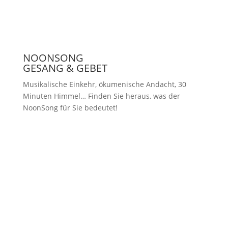
NOONSONG
GESANG & GEBET
Musikalische Einkehr, ökumenische Andacht, 30
Minuten Himmel… Finden Sie heraus, was der
NoonSong für Sie bedeutet!
Samstags um 12 Uhr in der Kirche
am Hohenzollernplatz