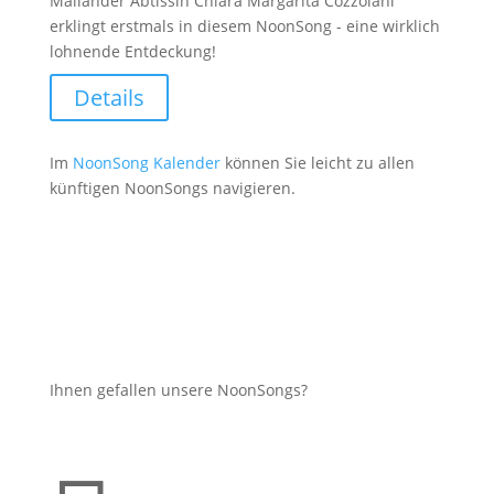
Mailänder Äbtissin Chiara Margarita Cozzolani
erklingt erstmals in diesem NoonSong - eine wirklich
lohnende Entdeckung!
Details
Im
NoonSong Kalender
können Sie leicht zu allen
künftigen NoonSongs navigieren.
Ihnen gefallen unsere NoonSongs?