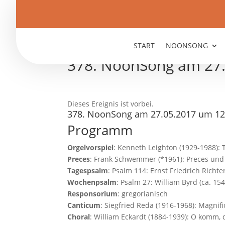
START
NOONSONG
378. NoonSong am 27.
Dieses Ereignis ist vorbei.
378. NoonSong am 27.05.2017 um 12
Programm
Orgelvorspiel
: Kenneth Leighton (1929-1988): 
Preces
: Frank Schwemmer (*1961): Preces und
Tagespsalm
: Psalm 114: Ernst Friedrich Richt
Wochenpsalm
: Psalm 27: William Byrd (ca. 1
Responsorium
: gregorianisch
Canticum
: Siegfried Reda (1916-1968): Magnif
Choral
: William Eckardt (1884-1939): O komm,