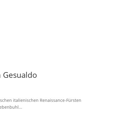
n Gesualdo
ischen italienischen Renaissance-Fürsten
ebenbuhl...