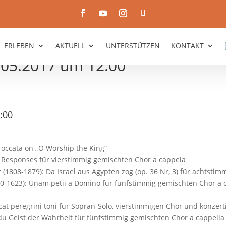
ERLEBEN
AKTUELL
UNTERSTÜTZEN
KONTAKT
05.2017 um 12:00
:00
Toccata on „O Worship the King“
 Responses für vierstimmig gemischten Chor a cappela
er (1808-1879): Da Israel aus Ägypten zog (op. 36 Nr, 3) für achtst
540-1623): Unam petii a Domino für fünfstimmig gemischten Chor a 
icat peregrini toni für Sopran-Solo, vierstimmigen Chor und konzer
 du Geist der Wahrheit für fünfstimmig gemischten Chor a cappella