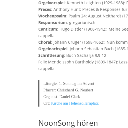
Orgelvorspiel
: Kenneth Leighton (1929-1988):
Preces
: Anthony Hunt: Preces & Responses für
Wochenpsalm
: Psalm 24: August Neithardt (17
Responsorium
: gregorianisch
Canticum
: Hugo Distler (1908-1942): Meine Se
cappella
Choral
: Johann Crüger (1598-1662): Nun komm,
Orgelnachspiel
: Johann Sebastian Bach (1685
Schriftlesung
: Buch Sacharja 9,9-12
Felix Mendelssohn Bartholdy (1809-1847): Lass
cappella
Liturgie: 1. Sonntag im Advent
Pfarrer: Christhard G. Neubert
Organist: Daniel Clark
Ort:
Kirche am Hohenzollernplatz
NoonSong hören