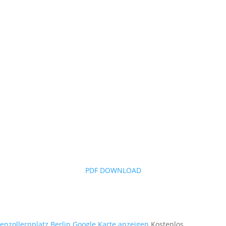
PDF DOWNLOAD
nzollernplatz Berlin
Google Karte anzeigen
Kostenlos