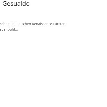
n Gesualdo
ischen italienischen Renaissance-Fürsten
ebenbuhl...