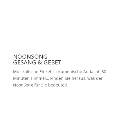
Presse
NOONSONG
GESANG & GEBET
Musikalische Einkehr, ökumenische Andacht, 30
Minuten Himmel… Finden Sie heraus, was der
NoonSong für Sie bedeutet!
Samstags um 12 Uhr in der Kirche
am Hohenzollernplatz