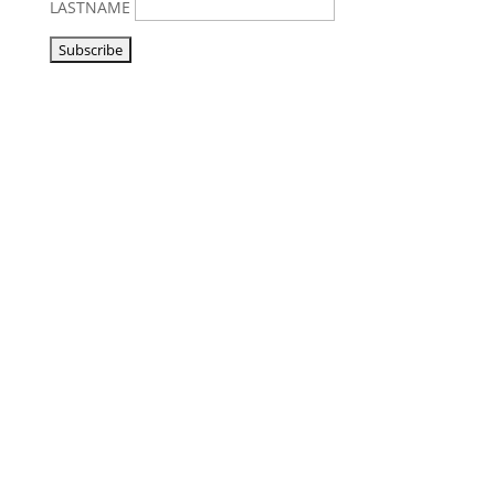
LASTNAME
Vorbeikommen
NoonSong hören