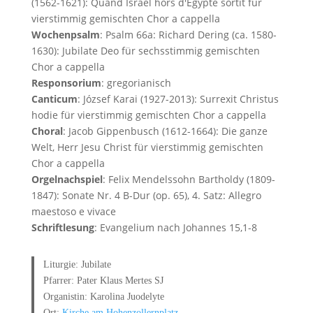
(1562-1621): Quand Israël hors d'Egypte sortit für
vierstimmig gemischten Chor a cappella
Wochenpsalm
: Psalm 66a: Richard Dering (ca. 1580-
1630): Jubilate Deo für sechsstimmig gemischten
Chor a cappella
Responsorium
: gregorianisch
Canticum
: József Karai (1927-2013): Surrexit Christus
hodie für vierstimmig gemischten Chor a cappella
Choral
: Jacob Gippenbusch (1612-1664): Die ganze
Welt, Herr Jesu Christ für vierstimmig gemischten
Chor a cappella
Orgelnachspiel
: Felix Mendelssohn Bartholdy (1809-
1847): Sonate Nr. 4 B-Dur (op. 65), 4. Satz: Allegro
maestoso e vivace
Schriftlesung
: Evangelium nach Johannes 15,1-8
Liturgie: Jubilate
Pfarrer: Pater Klaus Mertes SJ
Organistin: Karolina Juodelyte
Ort:
Kirche am Hohenzollernplatz