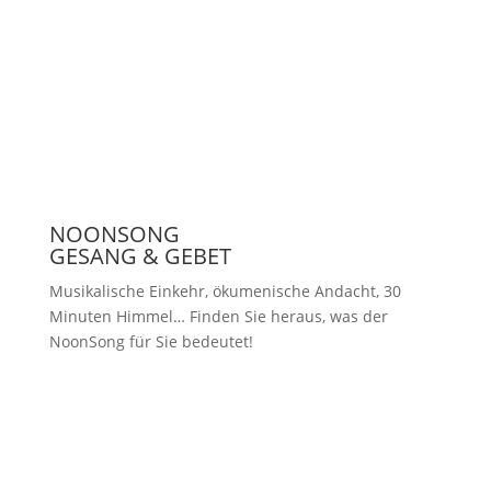
Presse
NOONSONG
GESANG & GEBET
Musikalische Einkehr, ökumenische Andacht, 30
Minuten Himmel… Finden Sie heraus, was der
NoonSong für Sie bedeutet!
Samstags um 12 Uhr in der Kirche
am Hohenzollernplatz