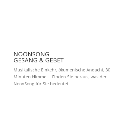
Presse
NOONSONG
GESANG & GEBET
Musikalische Einkehr, ökumenische Andacht, 30
Minuten Himmel… Finden Sie heraus, was der
NoonSong für Sie bedeutet!
Samstags um 12 Uhr in der Kirche
am Hohenzollernplatz