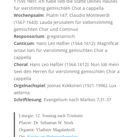
1759): Herr, ich habe lieb die Stätte Deines Hauses
für vierstimmig gemischten Chor a cappella
Wochenpsalm
: Psalm 147: Claudio Monteverdi
(1567-1643): Lauda Jerusalem für siebenstimmig
gemischten Chor und Continuo
Responsorium
: gregorianisch
Canticum
: Hans Leo Haßler (1564-1612): Magnificat
octavi toni für vierstimmig gemischten Chor a
cappella
Choral
: Hans Leo Haßler (1564-1612): Nun lob mein
Seel den Herren für vierstimmig gemischten Chor a
cappella
Orgelnachspiel
: Joonas Kokkonen (1921-1996): Lux
aeterna
Schriftlesung
: Evangelium nach Markus 7,31-37
Liturgie: 12. Sonntag nach Trinitatis
Pfarrer: Dr. Sebastian W. Stork
Organist: Vladimir Magalashvili
Ort:
Kirche am Hohenzollernplatz