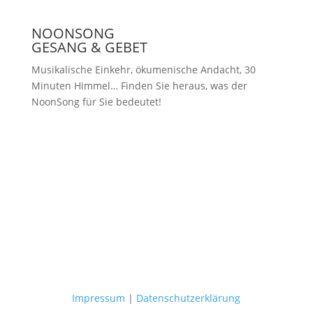
NOONSONG
GESANG & GEBET
Musikalische Einkehr, ökumenische Andacht, 30
Minuten Himmel… Finden Sie heraus, was der
NoonSong für Sie bedeutet!
Samstags um 12 Uhr in der Kirche
am Hohenzollernplatz
Impressum
|
Datenschutzerklärung