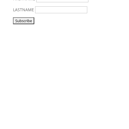
LASTNAME
Vorbeikommen
NoonSong hören