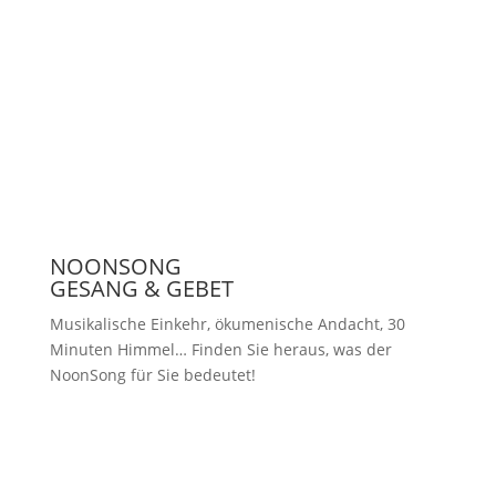
Presse
NOONSONG
GESANG & GEBET
Musikalische Einkehr, ökumenische Andacht, 30
Minuten Himmel… Finden Sie heraus, was der
NoonSong für Sie bedeutet!
Samstags um 12 Uhr in der Kirche
am Hohenzollernplatz