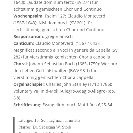
1643): Laudate dominum terzo (SV 274) für
achtstimmig gemischten Chor und Continuo
Wochenpsalm
: Psalm 127: Claudio Monteverdi
(1567-1643): Nisi dominus II (SV 201) für
sechsstimmig gemischten Chor und Continuo
Responsorium
: gregorianisch
Canticum
: Claudio Monteverdi (1567-1643):
Magnificat secondo à 4 voci in genere da Capella (SV
282) für vierstimmig gemischten Chor a cappella
Choral
: Johann Sebastian Bach (1685-1750): Wer nur
den lieben Gott läßt walten (BWV 93 1) für
vierstimmig gemischten Chor a cappella
Orgelnachspiel
: Charles John Stanley (1712-1786):
Voluntary VIII in d-Moll (Allegro-Adagio-Allegro) (op.
6,8)
Schriftlesung
: Evangelium nach Matthäus 6,25-34
Liturgie: 15. Sonntag nach Trinitatis
Pfarrer: Dr. Sebastian W. Stork