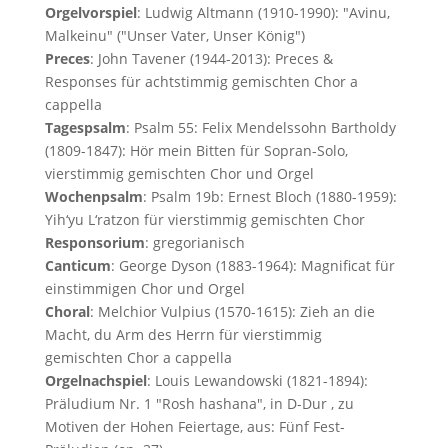
Orgelvorspiel
: Ludwig Altmann (1910-1990): "Avinu,
Malkeinu" ("Unser Vater, Unser König")
Preces
: John Tavener (1944-2013): Preces &
Responses für achtstimmig gemischten Chor a
cappella
Tagespsalm
: Psalm 55: Felix Mendelssohn Bartholdy
(1809-1847): Hör mein Bitten für Sopran-Solo,
vierstimmig gemischten Chor und Orgel
Wochenpsalm
: Psalm 19b: Ernest Bloch (1880-1959):
Yih‘yu L‘ratzon für vierstimmig gemischten Chor
Responsorium
: gregorianisch
Canticum
: George Dyson (1883-1964): Magnificat für
einstimmigen Chor und Orgel
Choral
: Melchior Vulpius (1570-1615): Zieh an die
Macht, du Arm des Herrn für vierstimmig
gemischten Chor a cappella
Orgelnachspiel
: Louis Lewandowski (1821-1894):
Präludium Nr. 1 "Rosh hashana", in D-Dur , zu
Motiven der Hohen Feiertage, aus: Fünf Fest-