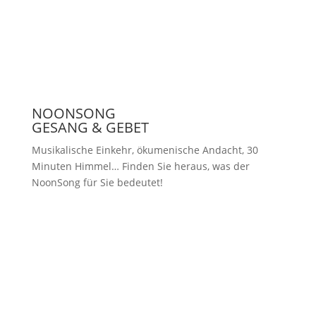
Presse
NOONSONG
GESANG & GEBET
Musikalische Einkehr, ökumenische Andacht, 30
Minuten Himmel… Finden Sie heraus, was der
NoonSong für Sie bedeutet!
Samstags um 12 Uhr in der Kirche
am Hohenzollernplatz