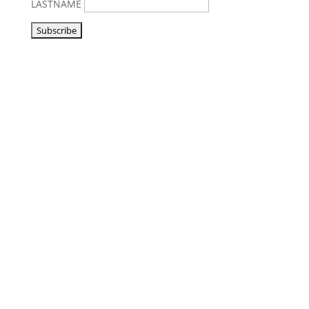
LASTNAME
Vorbeikommen
NoonSong hören