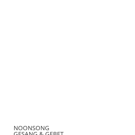
LiveStream
Unterstützen
Presse
NOONSONG
GESANG & GEBET