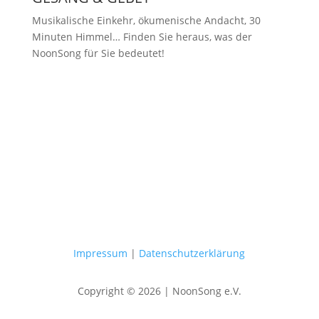
Musikalische Einkehr, ökumenische Andacht, 30
Minuten Himmel… Finden Sie heraus, was der
NoonSong für Sie bedeutet!
Samstags um 12 Uhr in der Kirche
am Hohenzollernplatz
Impressum
|
Datenschutzerklärung
Copyright © 2026 | NoonSong e.V.