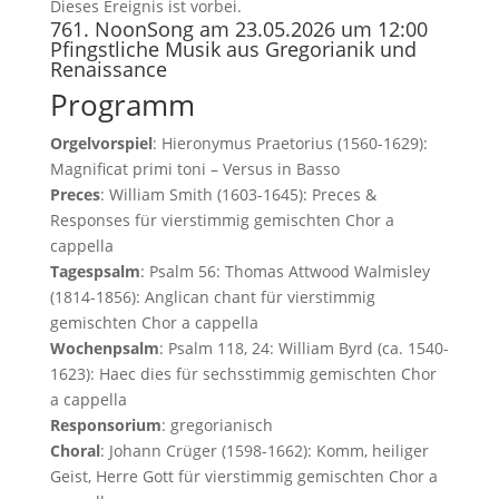
Dieses Ereignis ist vorbei.
761. NoonSong am 23.05.2026 um 12:00
Pfingstliche Musik aus Gregorianik und
Renaissance
Programm
Orgelvorspiel
: Hieronymus Praetorius (1560-1629):
Magnificat primi toni – Versus in Basso
Preces
: William Smith (1603-1645): Preces &
Responses für vierstimmig gemischten Chor a
cappella
Tagespsalm
: Psalm 56: Thomas Attwood Walmisley
(1814-1856): Anglican chant für vierstimmig
gemischten Chor a cappella
Wochenpsalm
: Psalm 118, 24: William Byrd (ca. 1540-
1623): Haec dies für sechsstimmig gemischten Chor
a cappella
Responsorium
: gregorianisch
Choral
: Johann Crüger (1598-1662): Komm, heiliger
Geist, Herre Gott für vierstimmig gemischten Chor a