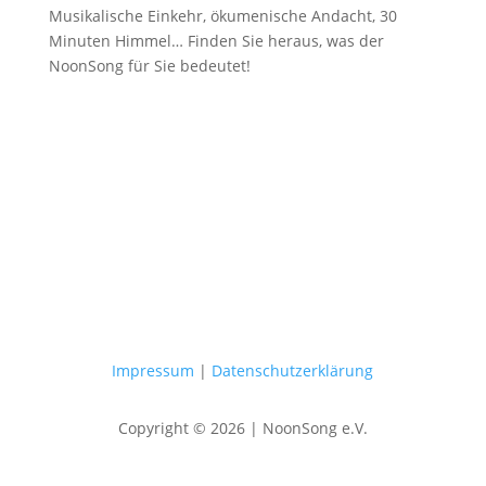
Musikalische Einkehr, ökumenische Andacht, 30
Minuten Himmel… Finden Sie heraus, was der
NoonSong für Sie bedeutet!
Samstags um 12 Uhr in der Kirche
am Hohenzollernplatz
Impressum
|
Datenschutzerklärung
Copyright © 2026 | NoonSong e.V.