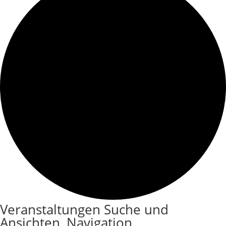
Veranstaltungen
Veranstaltungen Suche und
Ansichten, Navigation