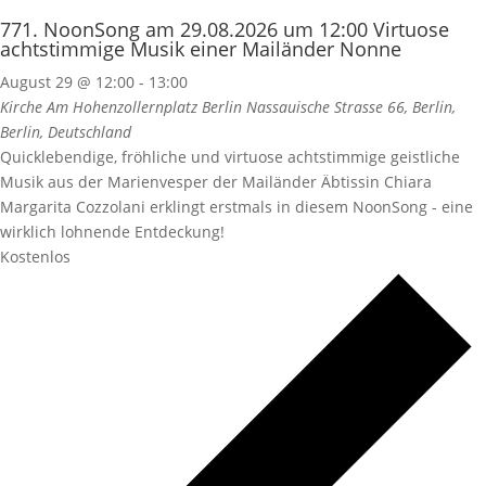
771. NoonSong am 29.08.2026 um 12:00 Virtuose
achtstimmige Musik einer Mailänder Nonne
August 29 @ 12:00
-
13:00
Kirche Am Hohenzollernplatz Berlin
Nassauische Strasse 66, Berlin,
Berlin, Deutschland
Quicklebendige, fröhliche und virtuose achtstimmige geistliche
Musik aus der Marienvesper der Mailänder Äbtissin Chiara
Margarita Cozzolani erklingt erstmals in diesem NoonSong - eine
wirklich lohnende Entdeckung!
Kostenlos