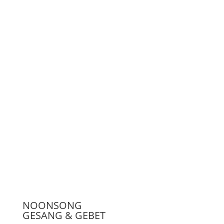
LiveStream
Unterstützen
Presse
NOONSONG
GESANG & GEBET