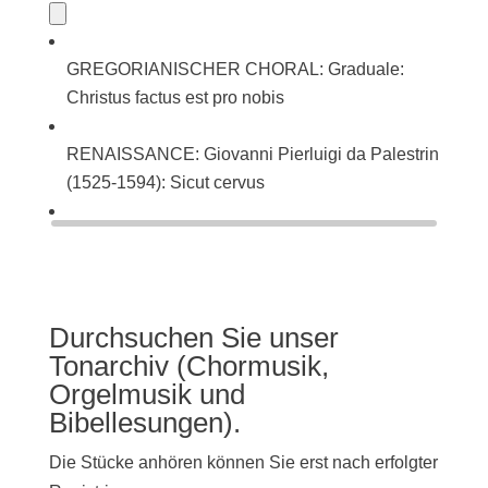
GREGORIANISCHER CHORAL: Graduale:
Christus factus est pro nobis
RENAISSANCE: Giovanni Pierluigi da Palestrina
(1525-1594): Sicut cervus
BAROCK: Johann Sebastian Bach (1685-1750):
Singet dem Herrn ein neues Lied (BWV 225)
Durchsuchen Sie unser
Tonarchiv (Chormusik,
Orgelmusik und
Bibellesungen).
Die Stücke anhören können Sie erst nach erfolgter