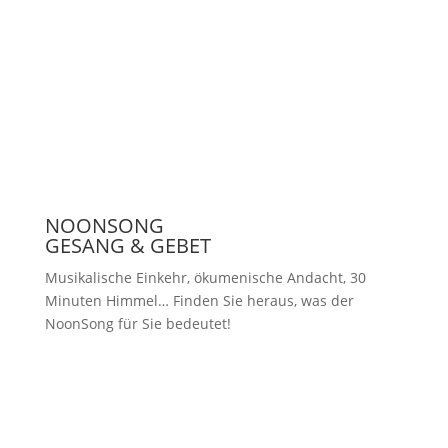
Presse
NOONSONG
GESANG & GEBET
Musikalische Einkehr, ökumenische Andacht, 30
Minuten Himmel… Finden Sie heraus, was der
NoonSong für Sie bedeutet!
Samstags um 12 Uhr in der Kirche
am Hohenzollernplatz