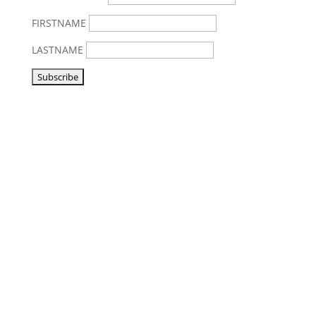
FIRSTNAME
LASTNAME
Vorbeikommen
NoonSong hören