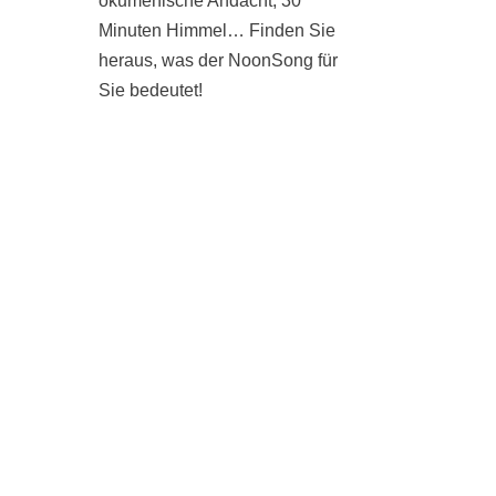
ökumenische Andacht, 30
Minuten Himmel… Finden Sie
heraus, was der NoonSong für
Sie bedeutet!
SAMSTAGS UM 12 UHR IN
DER KIRCHE AM
HOHENZOLLERNPLATZ