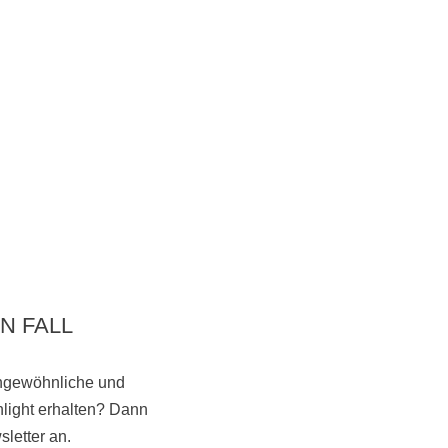
N FALL
ungewöhnliche und
light erhalten? Dann
Vorbeikommen
letter an.