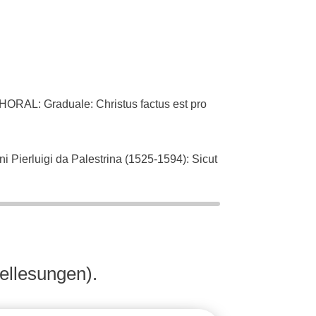
L: Graduale: Christus factus est pro
ierluigi da Palestrina (1525-1594): Sicut
an Bach (1685-1750): Singet dem Herrn ein
ellesungen).