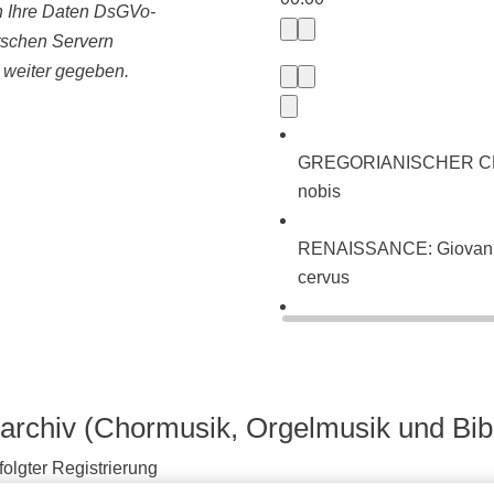
ln Ihre Daten DsGVo-
tschen Servern
e weiter gegeben.
GREGORIANISCHER CHORA
nobis
RENAISSANCE: Giovanni P
cervus
BAROCK: Johann Sebasti
neues Lied (BWV 225)
archiv (Chormusik, Orgelmusik und Bib
olgter Registrierung