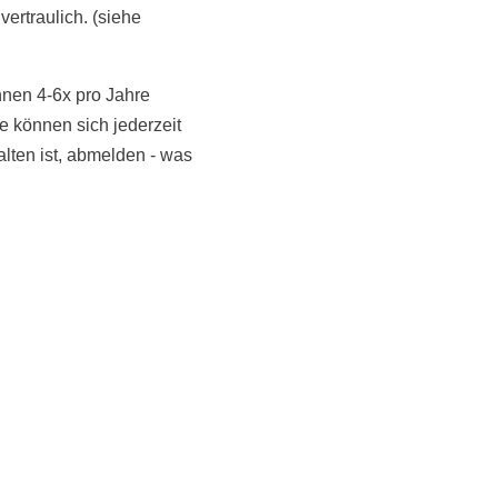
vertraulich. (siehe
hnen 4-6x pro Jahre
 können sich jederzeit
NoonSong hören
alten ist, abmelden - was
Tonarchiv
LiveStream