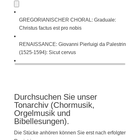
GREGORIANISCHER CHORAL: Graduale:
Christus factus est pro nobis
RENAISSANCE: Giovanni Pierluigi da Palestrina
(1525-1594): Sicut cervus
BAROCK: Johann Sebastian Bach (1685-1750):
Singet dem Herrn ein neues Lied (BWV 225)
Durchsuchen Sie unser
Tonarchiv (Chormusik,
Orgelmusik und
Bibellesungen).
Die Stücke anhören können Sie erst nach erfolgter