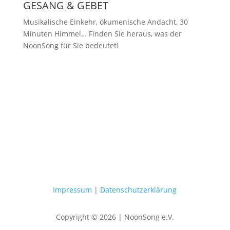
GESANG & GEBET
Musikalische Einkehr, ökumenische Andacht, 30
Minuten Himmel… Finden Sie heraus, was der
NoonSong für Sie bedeutet!
Samstags um 12 Uhr in der Kirche
am Hohenzollernplatz
Impressum
|
Datenschutzerklärung
Copyright © 2026 | NoonSong e.V.