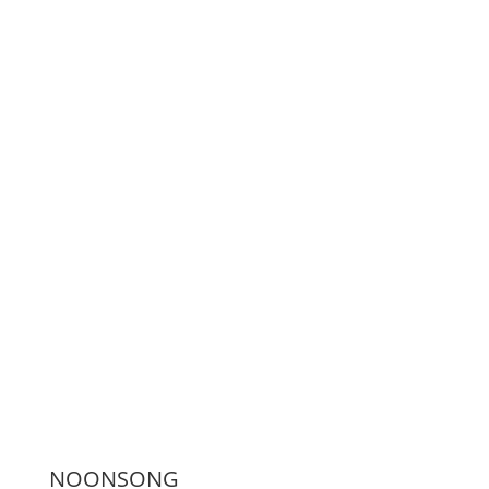
LiveStream
Unterstützen
Presse
NOONSONG