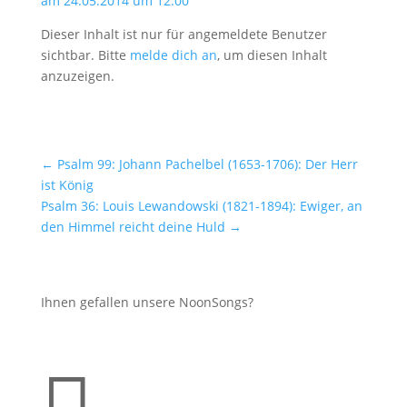
am 24.05.2014 um 12:00
Dieser Inhalt ist nur für angemeldete Benutzer
sichtbar. Bitte
melde dich an
, um diesen Inhalt
anzuzeigen.
←
Psalm 99: Johann Pachelbel (1653-1706): Der Herr
ist König
Psalm 36: Louis Lewandowski (1821-1894): Ewiger, an
den Himmel reicht deine Huld
→
Ihnen gefallen unsere NoonSongs?