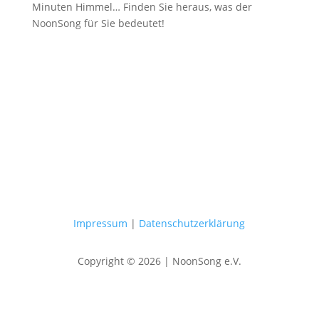
Minuten Himmel… Finden Sie heraus, was der
NoonSong für Sie bedeutet!
Samstags um 12 Uhr in der Kirche
am Hohenzollernplatz
Impressum
|
Datenschutzerklärung
Copyright © 2026 | NoonSong e.V.