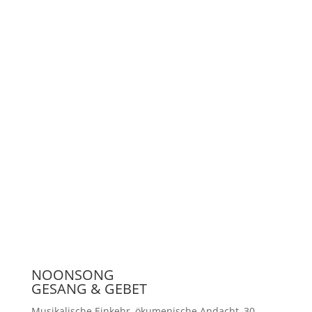
Unterstützen
Presse
NOONSONG
GESANG & GEBET
Musikalische Einkehr, ökumenische Andacht, 30