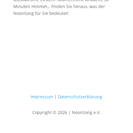
Minuten Himmel… Finden Sie heraus, was der
NoonSong für Sie bedeutet!
Samstags um 12 Uhr in der Kirche
am Hohenzollernplatz
Impressum
|
Datenschutzerklärung
Copyright © 2026 | NoonSong e.V.