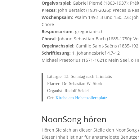
Orgelvorspiel
: Gabriel Pierné (1863-1937): Pré
Preces
: John Bertalot (1931-2026): Preces & R
Wochenpsalm
: Psalm 149,1-3 und 150, 2.6: J
Chöre
Responsorium
: gregorianisch
Choral
: Johann Sebastian Bach (1685-1750): Vo
Orgelnachspiel
: Camille Saint-Saëns (1835-19
Schriftlesung
: 1. Johannesbrief 4,7-12
Michael Praetorius (1571-1621): Mein Seel, o 
Liturgie: 13. Sonntag nach Trinitatis
Pfarrer: Dr. Sebastian W. Stork
Organist: Rudolf Seidel
Ort:
Kirche am Hohenzollernplatz
NoonSong hören
Hören Sie sich an dieser Stelle den NoonSong 
Dieser Inhalt ist nur für angemeldete Benutzer