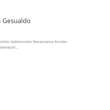
n Gesualdo
ischen italienischen Renaissance-Fürsten
ebenbuhl...