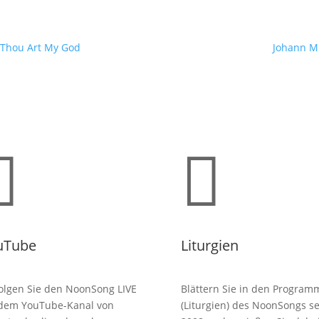
, Thou Art My God
Johann Mi


uTube
Liturgien
olgen Sie den NoonSong LIVE
Blättern Sie in den Program
 dem YouTube-Kanal von
(Liturgien) des NoonSongs se