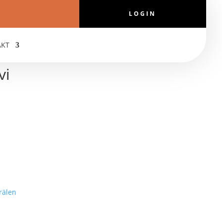
LOGIN
AKT
vi
rälen