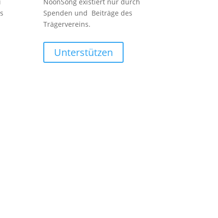
i
NoonSong existiert nur durch
s
Spenden und Beiträge des
Trägervereins.
Unterstützen