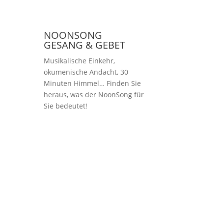
NOONSONG
GESANG & GEBET
Musikalische Einkehr,
ökumenische Andacht, 30
Minuten Himmel… Finden Sie
heraus, was der NoonSong für
Sie bedeutet!
Samstags um 12 Uhr
in der Kirche am
Hohenzollernplatz