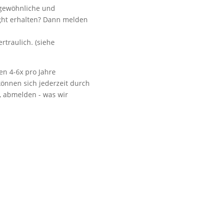
ngewöhnliche und
ight erhalten? Dann melden
.
Vorbeikommen
rtraulich. (siehe
en 4-6x pro Jahre
önnen sich jederzeit durch
t, abmelden - was wir
NoonSong hören
Tonarchiv