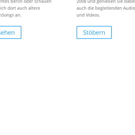
entes berlin oder schauen
2008 und genießen Sie dabe
sich dort auch ältere
auch die begleitenden Audio
nSongs an.
und Videos.
Sehen
Stöbern