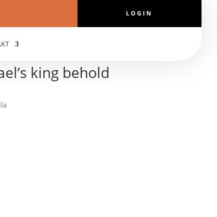
LOGIN
AKT
ael’s king behold
lla