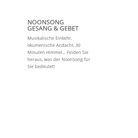
NOONSONG
GESANG & GEBET
Musikalische Einkehr,
ökumenische Andacht, 30
Minuten Himmel… Finden Sie
heraus, was der NoonSong für
Sie bedeutet!
Samstags um 12 Uhr
in der Kirche am
Hohenzollernplatz