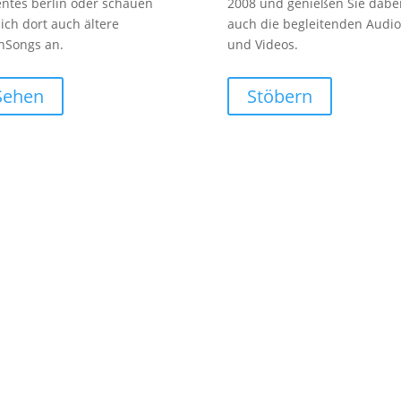
entes berlin oder schauen
2008 und genießen Sie dabe
sich dort auch ältere
auch die begleitenden Audio
nSongs an.
und Videos.
Sehen
Stöbern