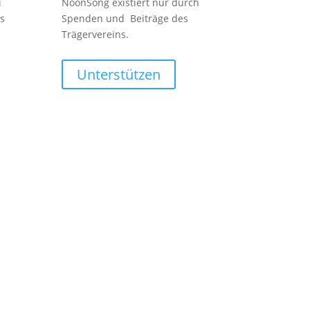
i
NoonSong existiert nur durch
s
Spenden und Beiträge des
Trägervereins.
Unterstützen