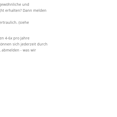
ngewöhnliche und
ight erhalten? Dann melden
.
Vorbeikommen
rtraulich. (siehe
en 4-6x pro Jahre
önnen sich jederzeit durch
t, abmelden - was wir
NoonSong hören
Tonarchiv