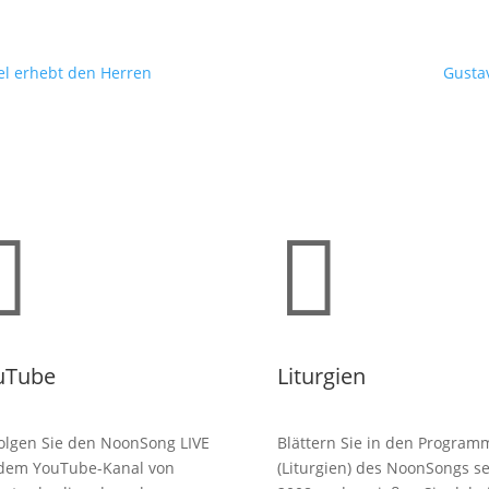
el erhebt den Herren
Gustav


uTube
Liturgien
olgen Sie den NoonSong LIVE
Blättern Sie in den Program
 dem YouTube-Kanal von
(Liturgien) des NoonSongs se