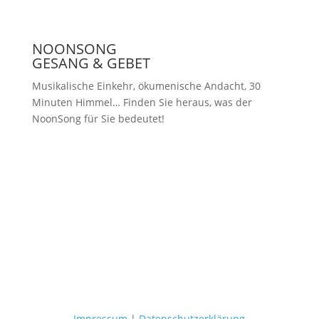
NOONSONG
GESANG & GEBET
Musikalische Einkehr, ökumenische Andacht, 30
Minuten Himmel… Finden Sie heraus, was der
NoonSong für Sie bedeutet!
Samstags um 12 Uhr in der Kirche
am Hohenzollernplatz
Impressum
|
Datenschutzerklärung