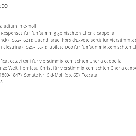
:00
räludium in e-moll
& Responses für fünfstimmig gemischten Chor a cappella
inck (1562-1621): Quand Israël hors d'Egypte sortit für vierstimmi
a Palestrina (1525-1594): Jubilate Deo für fünfstimmig gemischten C
ficat octavi toni für vierstimmig gemischten Chor a cappella
nze Welt, Herr Jesu Christ für vierstimmig gemischten Chor a capp
1809-1847): Sonate Nr. 6 d-Moll (op. 65), Toccata
-8