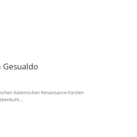
n Gesualdo
ischen italienischen Renaissance-Fürsten
ebenbuhl...