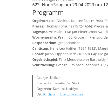
623. NoonSong am 29.04.2023 um 12
Programm
Orgelvorspiel
: Giedrius Kuprevičius (*1944): P
Preces
: Thomas Tomkins (1572-1656): Preces 
Tagespsalm
: Psalm 114: Jan Pieterszoon Sweel
Wochenpsalm
: Psalm 66: Giovanni Pierluigi d
Responsorium
: gregorianisch
Canticum
: Hans Leo Haßler (1564-1612): Magni
Choral
: Jacob Gippenbusch (1612-1664): Die ga
Orgelnachspiel
: Felix Mendelssohn Bartholdy (
Schriftlesung
: Evangelium nach Johannes 15,1
Liturgie: Jubilate
Pfarrer: Dr. Sebastian W. Stork
Organistin: Karolina Juodelyte
Ort:
Kirche am Hohenzollernplatz