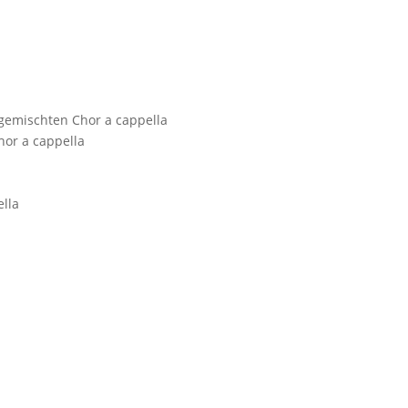
g gemischten Chor a cappella
hor a cappella
ella