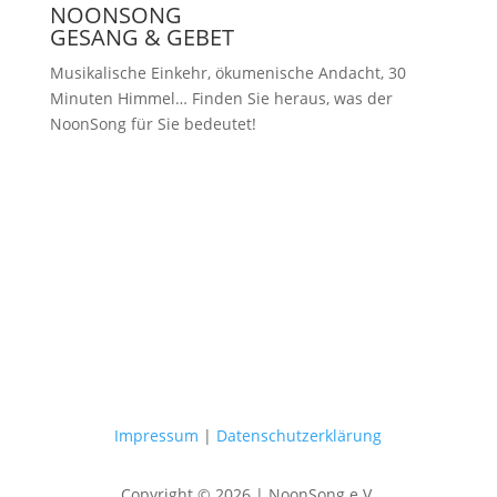
NOONSONG
GESANG & GEBET
Musikalische Einkehr, ökumenische Andacht, 30
Minuten Himmel… Finden Sie heraus, was der
NoonSong für Sie bedeutet!
Samstags um 12 Uhr in der Kirche
am Hohenzollernplatz
Impressum
|
Datenschutzerklärung
Copyright © 2026 | NoonSong e.V.