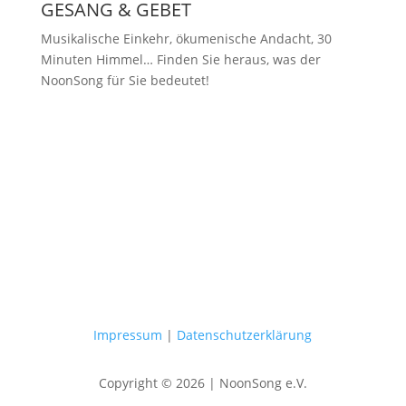
GESANG & GEBET
Musikalische Einkehr, ökumenische Andacht, 30
Minuten Himmel… Finden Sie heraus, was der
NoonSong für Sie bedeutet!
Samstags um 12 Uhr in der Kirche
am Hohenzollernplatz
Impressum
|
Datenschutzerklärung
Copyright © 2026 | NoonSong e.V.