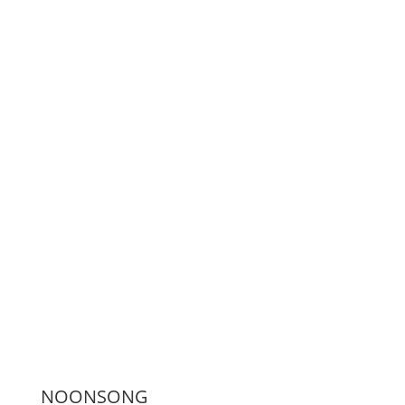
LiveStream
Unterstützen
Presse
NOONSONG