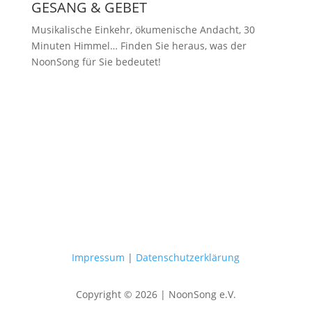
GESANG & GEBET
Musikalische Einkehr, ökumenische Andacht, 30
Minuten Himmel… Finden Sie heraus, was der
NoonSong für Sie bedeutet!
Samstags um 12 Uhr in der Kirche
am Hohenzollernplatz
Impressum
|
Datenschutzerklärung
Copyright © 2026 | NoonSong e.V.