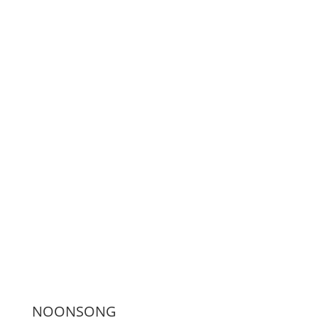
LiveStream
Unterstützen
Presse
NOONSONG