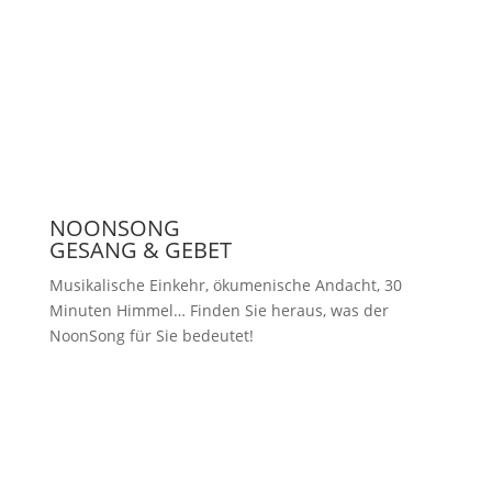
Presse
NOONSONG
GESANG & GEBET
Musikalische Einkehr, ökumenische Andacht, 30
Minuten Himmel… Finden Sie heraus, was der
NoonSong für Sie bedeutet!
Samstags um 12 Uhr in der Kirche
am Hohenzollernplatz