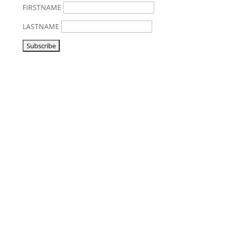
FIRSTNAME
LASTNAME
Vorbeikommen
NoonSong hören