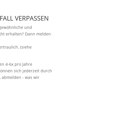
 FALL VERPASSEN
ngewöhnliche und
ight erhalten? Dann melden
.
Vorbeikommen
rtraulich. (siehe
en 4-6x pro Jahre
önnen sich jederzeit durch
t, abmelden - was wir
NoonSong hören