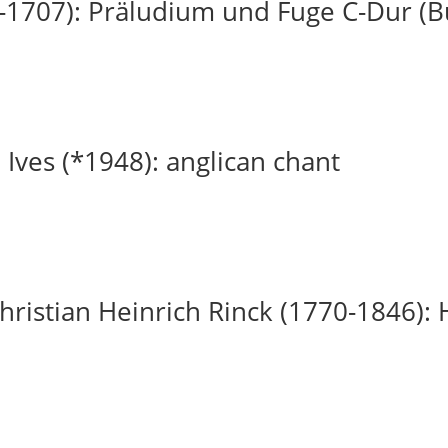
-1707): Präludium und Fuge C-Dur (
 Ives (*1948): anglican chant
ristian Heinrich Rinck (1770-1846): H