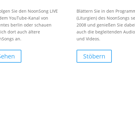
olgen Sie den NoonSong LIVE
Blättern Sie in den Program
 dem YouTube-Kanal von
(Liturgien) des NoonSongs se
entes berlin oder schauen
2008 und genießen Sie dabe
sich dort auch ältere
auch die begleitenden Audio
nSongs an.
und Videos.
Sehen
Stöbern