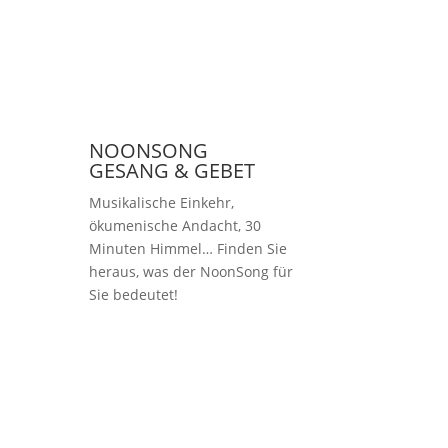
NOONSONG
GESANG & GEBET
Musikalische Einkehr,
ökumenische Andacht, 30
Minuten Himmel… Finden Sie
heraus, was der NoonSong für
Sie bedeutet!
Samstags um 12 Uhr
in der Kirche am
Hohenzollernplatz