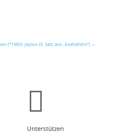
n (*1982): Joyous (3. Satz aus „Exaltations“)
→

Unterstützen