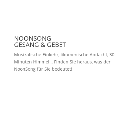
NOONSONG
GESANG & GEBET
Musikalische Einkehr, ökumenische Andacht, 30
Minuten Himmel… Finden Sie heraus, was der
NoonSong für Sie bedeutet!
Samstags um 12 Uhr in der Kirche
am Hohenzollernplatz