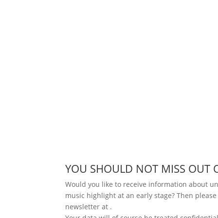
YOU SHOULD NOT MISS OUT 
Would you like to receive information about 
music highlight at an early stage? Then please
newsletter at
.
Your data will of course be treated confidential