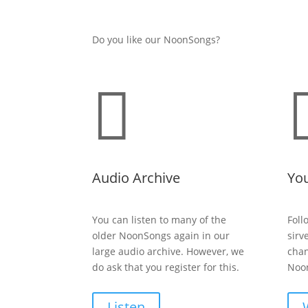
Do you like our NoonSongs?

Audio Archive
Yo
You can listen to many of the
Foll
older NoonSongs again in our
sirv
large audio archive. However, we
chan
do ask that you register for this.
Noon
Listen