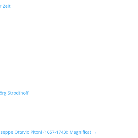
 Zeit
rg Strodthoff
seppe Ottavio Pitoni (1657-1743): Magnificat
→