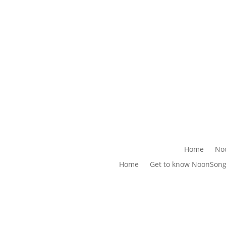
Home
No
Home
Get to know NoonSon