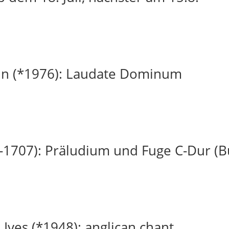
in (*1976): Laudate Dominum
-1707): Präludium und Fuge C-Dur (
 Ives (*1948): anglican chant