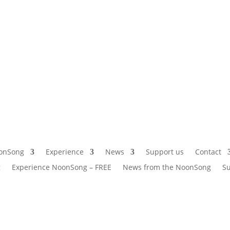
onSong
Experience
News
Support us
Contact
g
Experience NoonSong – FREE
News from the NoonSong
Su