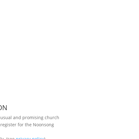
ON
unusual and promising church
 register for the Noonsong
Visit us
ly. (see
privacy policy
)