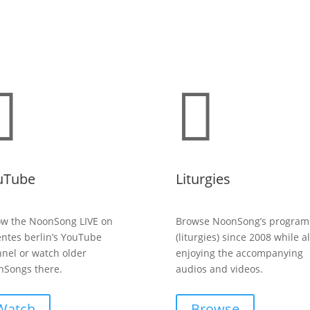


uTube
Liturgies
ow the NoonSong LIVE on
Browse NoonSong’s program
entes berlin’s YouTube
(liturgies) since 2008 while a
nel or watch older
enjoying the accompanying
Songs there.
audios and videos.
Watch
Browse